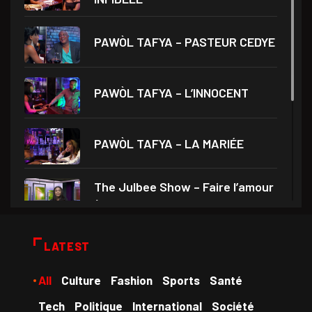
PAWÒL TAFYA – PASTEUR CEDYE
PAWÒL TAFYA – L’INNOCENT
PAWÒL TAFYA – LA MARIÉE
The Julbee Show – Faire l’amour
à son
Droits et Société – Invité Me
LATEST
Monferrier Dorval
All
Culture
Fashion
Sports
Santé
Medam VD yo – Théâtre Ami
Tech
Politique
International
Société