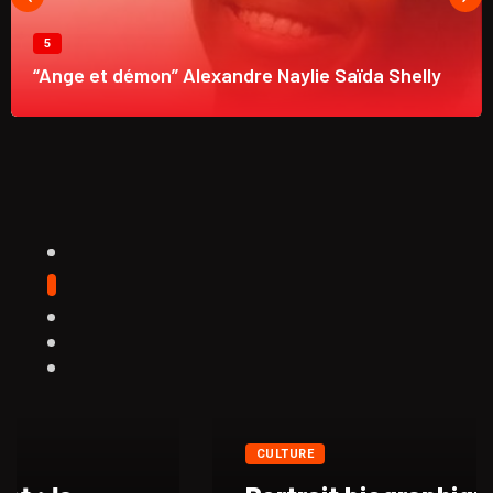
5
“Ange et démon” Alexandre Naylie Saïda Shelly
CULTURE